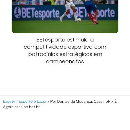
BETesporte estimula a
competitividade esportiva com
patrocínios estratégicos em
campeonatos
Easetv
Esporte e Lazer
Por Dentro da Mudança: CassinoPix É
Agora cassino.bet.br