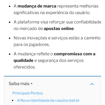
A
mudança de marca
representa melhorias
significativas na experiência do usuário.
A plataforma visa reforçar sua confiabilidade
no mercado de
apostas online
.
Novas inovações e serviços estão a caminho
para os jogadores.
A mudança reflete o
compromisso com a
qualidade
e segurança dos serviços
oferecidos.
Saiba mais +
Principais Pontos
A Nova Identidade da cassino.bet.br