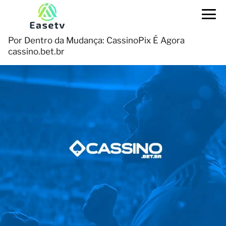
Por Dentro da Mudança: CassinoPix É Agora
cassino.bet.br