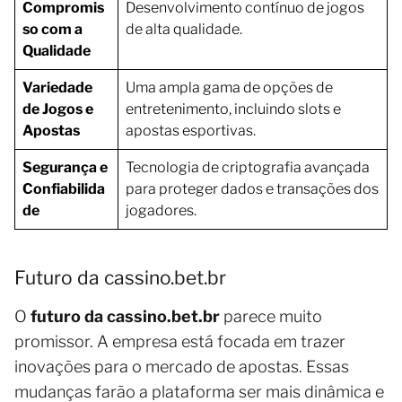
Compromis
Desenvolvimento contínuo de jogos
so com a
de alta qualidade.
Qualidade
Variedade
Uma ampla gama de opções de
de Jogos e
entretenimento, incluindo slots e
Apostas
apostas esportivas.
Segurança e
Tecnologia de criptografia avançada
Confiabilida
para proteger dados e transações dos
de
jogadores.
Futuro da cassino.bet.br
O
futuro da cassino.bet.br
parece muito
promissor. A empresa está focada em trazer
inovações para o mercado de apostas. Essas
mudanças farão a plataforma ser mais dinâmica e