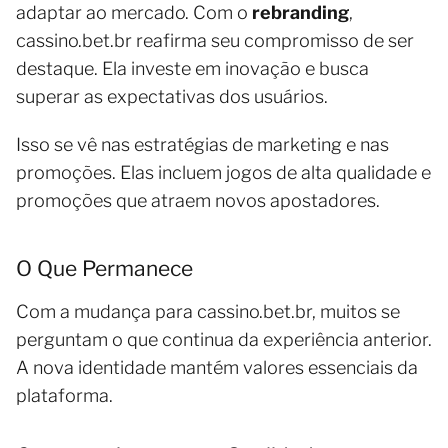
adaptar ao mercado. Com o
rebranding
,
cassino.bet.br reafirma seu compromisso de ser
destaque. Ela investe em inovação e busca
superar as expectativas dos usuários.
Isso se vê nas estratégias de marketing e nas
promoções. Elas incluem jogos de alta qualidade e
promoções que atraem novos apostadores.
O Que Permanece
Com a mudança para cassino.bet.br, muitos se
perguntam o que continua da experiência anterior.
A nova identidade mantém valores essenciais da
plataforma.