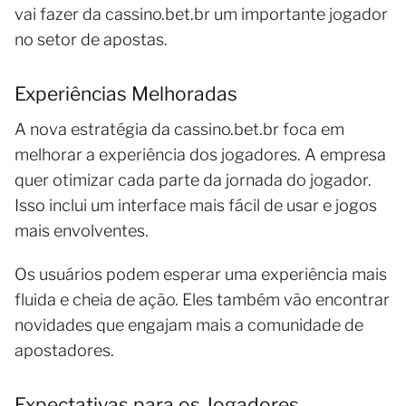
vai fazer da cassino.bet.br um importante jogador
no setor de apostas.
Experiências Melhoradas
A nova estratégia da cassino.bet.br foca em
melhorar a experiência dos jogadores. A empresa
quer otimizar cada parte da jornada do jogador.
Isso inclui um interface mais fácil de usar e jogos
mais envolventes.
Os usuários podem esperar uma experiência mais
fluida e cheia de ação. Eles também vão encontrar
novidades que engajam mais a comunidade de
apostadores.
Expectativas para os Jogadores