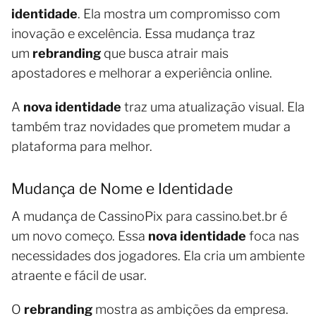
identidade
. Ela mostra um compromisso com
inovação e excelência. Essa mudança traz
um
rebranding
que busca atrair mais
apostadores e melhorar a experiência online.
A
nova identidade
traz uma atualização visual. Ela
também traz novidades que prometem mudar a
plataforma para melhor.
Mudança de Nome e Identidade
A mudança de CassinoPix para cassino.bet.br é
um novo começo. Essa
nova identidade
foca nas
necessidades dos jogadores. Ela cria um ambiente
atraente e fácil de usar.
O
rebranding
mostra as ambições da empresa.