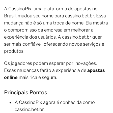
A CassinoPix, uma plataforma de apostas no
Brasil, mudou seu nome para cassino.bet.br. Essa
mudança não é só uma troca de nome. Ela mostra
o compromisso da empresa em melhorar a
experiência dos usuários. A cassino.bet.br quer
ser mais confiável, oferecendo novos serviços e
produtos.
Os jogadores podem esperar por inovações.
Essas mudanças farão a experiência de
apostas
online
mais rica e segura.
Principais Pontos
A CassinoPix agora é conhecida como
cassino.bet.br.