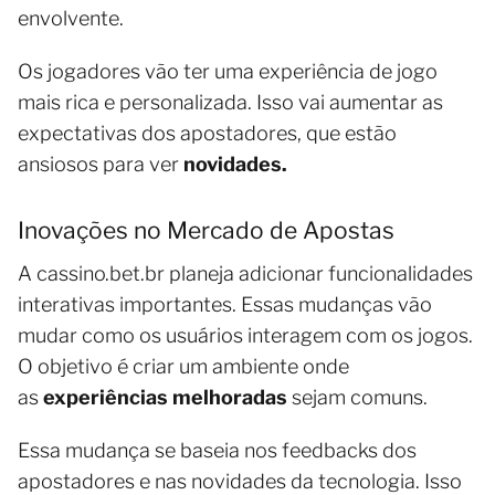
envolvente.
Os jogadores vão ter uma experiência de jogo
mais rica e personalizada. Isso vai aumentar as
expectativas dos apostadores, que estão
ansiosos para ver
novidades.
Inovações no Mercado de Apostas
A cassino.bet.br planeja adicionar funcionalidades
interativas importantes. Essas mudanças vão
mudar como os usuários interagem com os jogos.
O objetivo é criar um ambiente onde
as
experiências melhoradas
sejam comuns.
Essa mudança se baseia nos feedbacks dos
apostadores e nas novidades da tecnologia. Isso