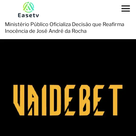
Ministério Público Oficializa Decisão que Reafirma
Inocência de José André da Rocha